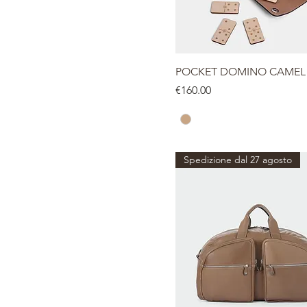
POCKET DOMINO CAMEL
Price
€160.00
Spedizione dal 27 agosto