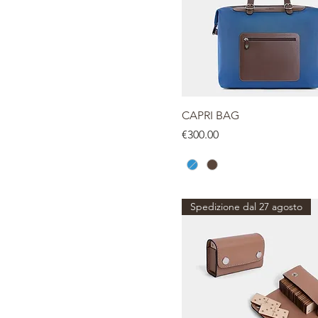
CAPRI BAG
Price
€300.00
Spedizione dal 27 agosto