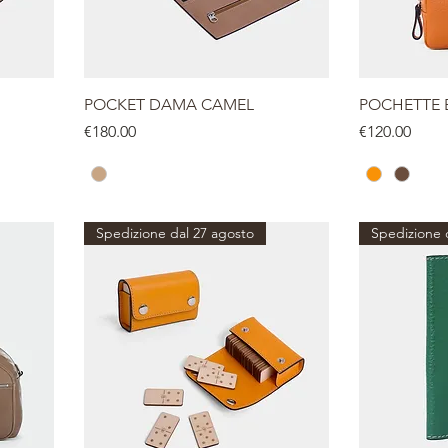
POCKET DAMA CAMEL
POCHETTE 
Price
Price
€180.00
€120.00
Spedizione dal 27 agosto
Spedizione 