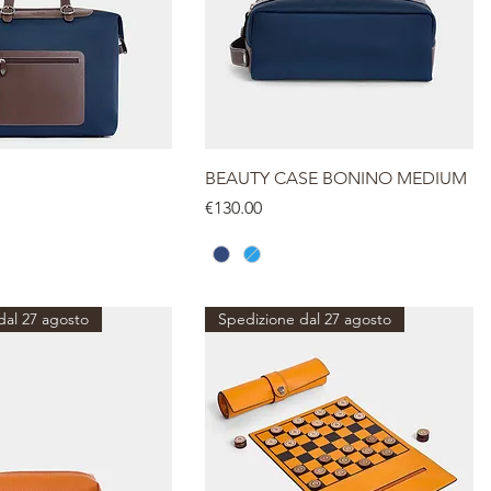
BEAUTY CASE BONINO MEDIUM
Price
€130.00
dal 27 agosto
Spedizione dal 27 agosto