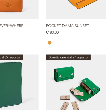
EVERYWHERE
POCKET DAMA SUNSET
Price
€180.00
dal 27 agosto
Spedizione dal 27 agosto