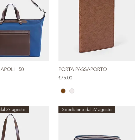
POLI - 50
PORTA PASSAPORTO
Price
€75.00
dal 27 agosto
Spedizione dal 27 agosto