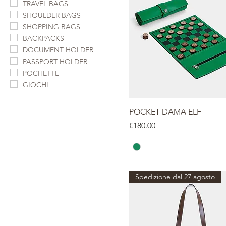
TRAVEL BAGS
SHOULDER BAGS
SHOPPING BAGS
BACKPACKS
DOCUMENT HOLDER
PASSPORT HOLDER
POCHETTE
GIOCHI
POCKET DAMA ELF
Price
€180.00
Spedizione dal 27 agosto