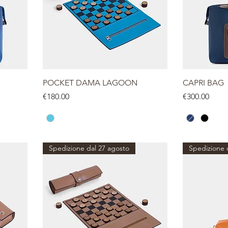
POCKET DAMA LAGOON
CAPRI BAG
Price
Price
€180.00
€300.00
Spedizione dal 27 agosto
Spedizione 