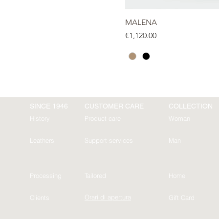
MALENA
Price
€1,120.00
SINCE 1946
CUSTOMER CARE
COLLECTION
History
Product care
Woman
Leathers
Support services
Man
Processing
Tailored
Home
Orari di apertura
Clients
Gift Card