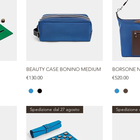
BEAUTY CASE BONINO MEDIUM
BORSONE NA
Price
Price
€130.00
€520.00
Spedizione dal 27 agosto
Spedizione 