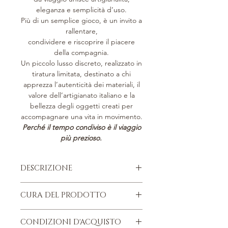
eleganza e semplicità d’uso.
Più di un semplice gioco, è un invito a
rallentare,
condividere e riscoprire il piacere
della compagnia.
Un piccolo lusso discreto, realizzato in
tiratura limitata, destinato a chi
apprezza l’autenticità dei materiali, il
valore dell’artigianato italiano e la
bellezza degli oggetti creati per
accompagnare una vita in movimento.
Perché il tempo condiviso è il viaggio
più prezioso.
DESCRIZIONE
Pelle di vitello italiana, pieno fiore.
CURA DEL PRODOTTO
Parti metalliche argentate nikel
free.
Quattro consigli da ricordare, per
Bordi a taglio vivo dipinti a mano.
CONDIZIONI D'ACQUISTO
conservare nel tempo, il proprio