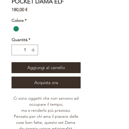
POCKET DAMA ELF
Prezzo
180,00 €
Colore
*
Quantità
*
Aggiungi al carrello
Acquista ora
Ci sono oggetti che non servono ad
occupare il tempo,
ma a renderlo più prezioso.
Pensato per chi ama il piacere delle
cose ben fatte, questo set Dama
da viaggio unisce artigianalità,