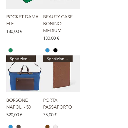
POCKET DAMA
BEAUTY CASE
ELF
BONINO
MEDIUM
Prezzo
180,00 €
Prezzo
130,00 €
Spedizione dal 27 agosto
Spedizione dal 27 agosto
BORSONE
PORTA
NAPOLI - 50
PASSAPORTO
Prezzo
Prezzo
520,00 €
75,00 €