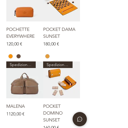
POCHETTE
POCKET DAMA
EVERYWHERE
SUNSET
Prezzo
Prezzo
120,00 €
180,00 €
Spedizione dal 27 agosto
Spedizione dal 27 agosto
MALENA
POCKET
DOMINO
Prezzo
1120,00 €
SUNSET
Prezzo
160,00 €