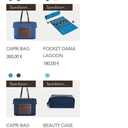
Spedizione dal 27 agosto
Spedizione dal 27 agosto
CAPRI BAG
POCKET DAMA
LAGOON
Prezzo
300,00 €
Prezzo
180,00 €
Spedizione dal 27 agosto
Spedizione dal 27 agosto
CAPRI BAG
BEAUTY CASE