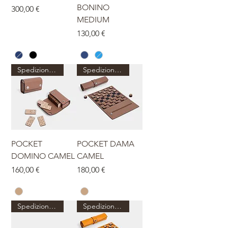
BONINO
Prezzo
300,00 €
MEDIUM
Prezzo
130,00 €
Spedizione dal 27 agosto
Spedizione dal 27 agosto
POCKET
POCKET DAMA
DOMINO CAMEL
CAMEL
Prezzo
Prezzo
160,00 €
180,00 €
Spedizione dal 27 agosto
Spedizione dal 27 agosto