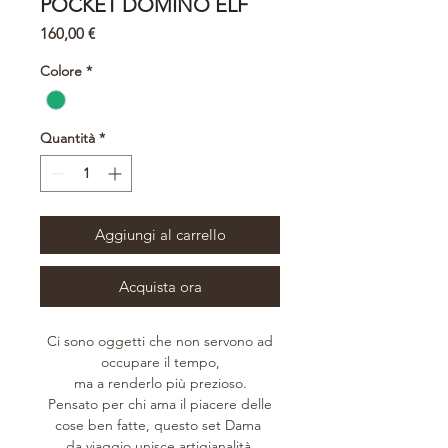
POCKET DOMINO ELF
Prezzo
160,00 €
Colore
*
Quantità
*
Aggiungi al carrello
Acquista ora
Ci sono oggetti che non servono ad
occupare il tempo,
ma a renderlo più prezioso.
Pensato per chi ama il piacere delle
cose ben fatte, questo set Dama
da viaggio unisce artigianalità,