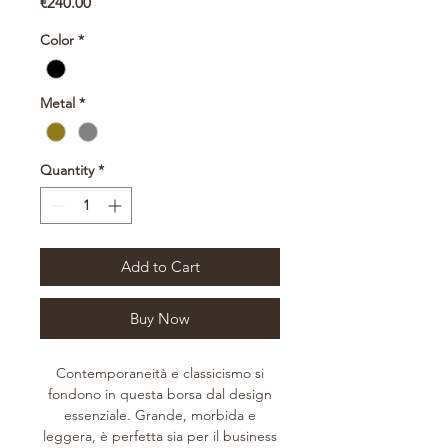
Price
€240.00
Color
*
Metal
*
Quantity
*
Add to Cart
Buy Now
Contemporaneità e classicismo si
fondono in questa borsa dal design
essenziale. Grande, morbida e
leggera, è perfetta sia per il business