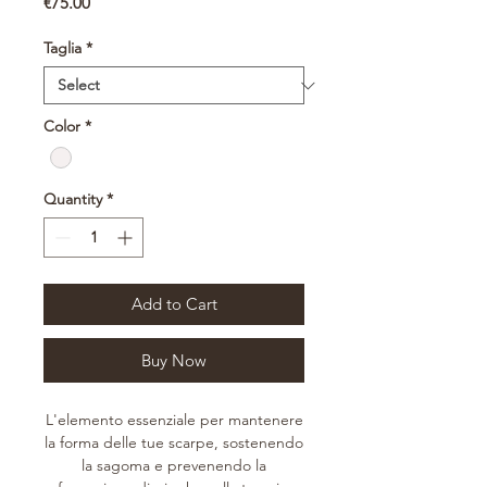
Price
€75.00
Taglia
*
Color
*
Quantity
*
Add to Cart
Buy Now
L'elemento essenziale per mantenere
la forma delle tue scarpe, sostenendo
la sagoma e prevenendo la