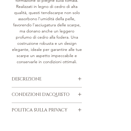
formazione di pieghe sulla tomaia.
Realizzati in legno di cedro di alta
qualità, questi tendiscarpe non solo
assorbono l'umidità della pelle,
favorendo l'asciugatura delle scarpe,
ma donano anche un leggero
profumo di cedro alla fodera. Una
costruzione robusta e un design
elegante, ideale per garantire alle tue
scarpe un aspetto impeccabile e
conservarle in condizioni ottimali.
DESCRIZIONE
Tendiscarpe in legno di cedro.
CONDIZIONI D'ACQUISTO
Impugnatura cava con logo
"Bonino".
Trovi le nostre Condizioni d'acquisto
Si adatta alla misura della scarpa.
POLITICA SULLA PRIVACY
nella sezione Termini d'uso, in fondo
Inserire compresso, il tendiscarpe
alla pagina.
si allungherà automaticamente.
Trovi la nostra Politica sulla privacy
Disponibile nelle taglie S - XL.
nella sezione Termini d'uso, in fondo