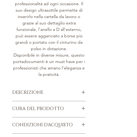
professionalità ad ogni occasione. Il
suo design ultrasottile permette di
inserirlo nella cartella da lavoro o
grazie al suo dettaglio extra
funzionale, l’anello a D all’esterno,
può essere agganciato a borse più
grandi o portato con il cinturino da
polso in dotazione.
Disponibile in diverse misure, questo
portadocumenti è un must have per i
professionisti che amano l’eleganza e
la praticità.
DESCRIZIONE
Pelle di vitello martellata, concia
CURA DEL PRODOTTO
metal free.
Fodera in tela Deer lavabile.
Quattro consigli da ricordare, per
Parti metalliche argentate.
CONDIZIONI D'ACQUISTO
conservare nel tempo, il proprio
Manico in pelle amovibile.
articolo di pelletteria “Bonino”.
Chiusura con zip.
Trovi le nostre Condizioni d'acquisto