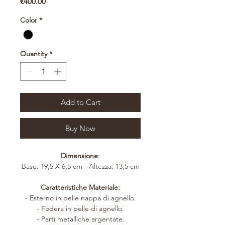
Price
€400.00
Color
*
Quantity
*
Add to Cart
Buy Now
Dimensione
:
Base: 19,5 X 6,5 cm - Altezza: 13,5 cm
Caratteristiche Materiale:
- Esterno in pelle nappa di agnello.
- Fodera in pelle di agnello.
- Parti metalliche argentate.