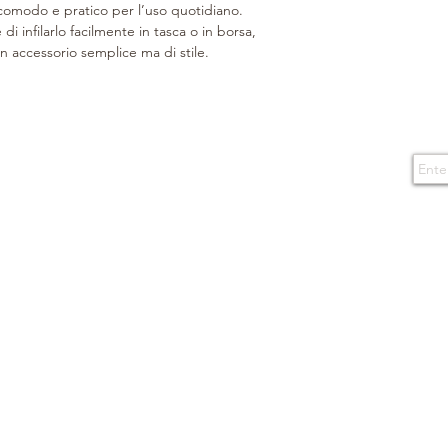
di asciugare delicat
omodo e pratico per l’uso quotidiano.
con un panno assorbe
i infilarlo facilmente in tasca o in borsa,
Protegga gli articoli d
n accessorio semplice ma di stile.
al fine di preservare a
colore. Ulteriori cons
MANTENERLO
: Gli 
pulizia con un panno
Subs
CONTACTS
TERMS OF USE
uso di prodotti di m
Boutique
Purchase conditions
prodotti impermeabili
via Caserma di Cavalleria 49
piccoli movimenti circ
80124 Naples - Italy
By enteri
Privacy Policy
segni superficiali.
events a
E-mail
Gli articoli in tessut
info@boninonapoli.it
preferibilmente spaz
spazzola morbida. I p
Cookie
Phone
alcuna manutenzione 
081 195 77 537
La fodera, appositame
366 35 53 668
attacchi del tempo, 
morbido e umido e u
neutro senza profumo n
boutique.
CONSERVARLO
: Far
posizione verticale ne