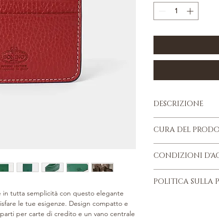
DESCRIZIONE
Pelle di vitello ma
CURA DEL PROD
Quattro scomparti 
Apertura superio
Quattro consigli da r
Dimensioni: Base: 
CONDIZIONI D'A
tempo, il proprio arti
Sacca protettiva
i
PROTEGGERLO
: Qua
Confezione regalo
Trovi le nostre Condi
consigliato non sovrac
POLITICA SULLA 
Lavorato a mano. -
Termini d'uso, in fond
piccola pelletteria. Evi
le in tutta semplicità con questo elegante
pelletteria a contatt
Trovi la nostra Politic
isfare le tue esigenze. Design compatto e
cosmetici e profumi. 
d'uso, in fondo alla p
parti per carte di credito e un vano centrale