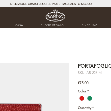
SPEDIZIONE GRATUITA OLTRE I 99€ - PAGAMENTO SICURO
CASA
BUONO REGALO
SINCE 1946
PORTAFOGLIO
SKU: AR-226-M
Price
€75.00
Color
*
Quantity
*