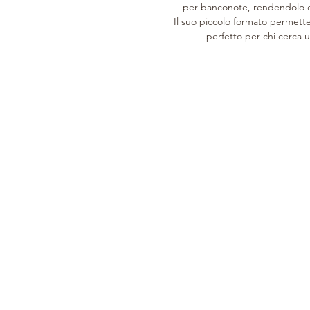
per banconote, rendendolo c
Il suo piccolo formato permette d
perfetto per chi cerca u
SINCE 1946
CUSTOMER CARE
COLLECTION
History
Product care
Woman
Leathers
Support services
Man
Processing
Tailored
Home
Orari di apertura
Clients
Gift Card