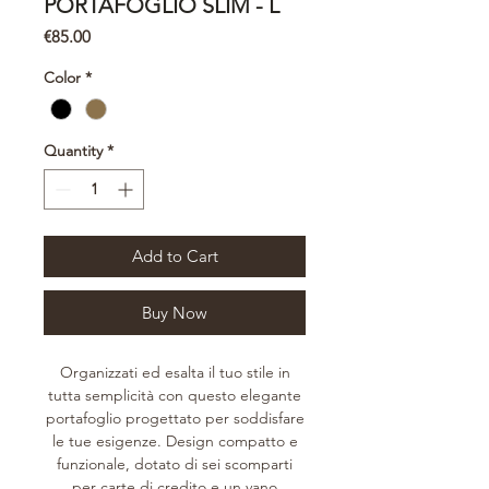
PORTAFOGLIO SLIM - L
Price
€85.00
Color
*
Quantity
*
Add to Cart
Buy Now
Organizzati ed esalta il tuo stile in
tutta semplicità con questo elegante
portafoglio progettato per soddisfare
le tue esigenze. Design compatto e
funzionale, dotato di sei scomparti
per carte di credito e un vano