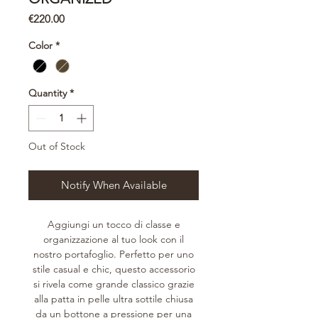
Price
€220.00
Color
*
Quantity
*
Out of Stock
Notify When Available
Aggiungi un tocco di classe e
organizzazione al tuo look con il
nostro portafoglio. Perfetto per uno
stile casual e chic, questo accessorio
si rivela come grande classico grazie
alla patta in pelle ultra sottile chiusa
da un bottone a pressione per una