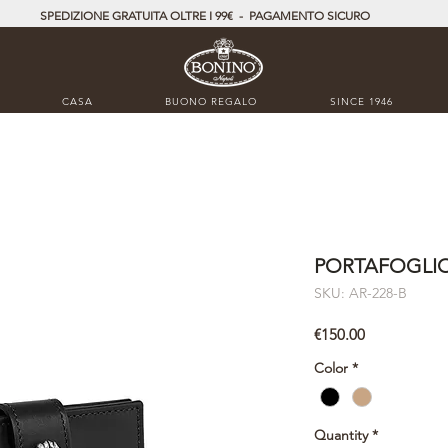
SPEDIZIONE GRATUITA OLTRE I 99€ - PAGAMENTO SICURO
CASA
BUONO REGALO
SINCE 1946
PORTAFOGLIO
SKU: AR-228-B
Price
€150.00
Color
*
Quantity
*