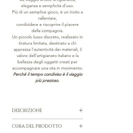
eleganza e semplicità d’uso.
Più di un semplice gioco, è un invito a
rallentare,
condividere e riscoprire il piacere
della compagnia.
Un piccolo lusso discreto, realizzato in
tiratura limitata, destinato a chi
apprezza l’autenticità dei materiali, il
valore dell’artigianato italiano e la
bellezza degli oggetti creati per
accompagnare una vita in movimento.
Perché il tempo condiviso è il viaggio
più prezioso.
DESCRIZIONE
Pelle di vitello italiana, pieno fiore.
CURA DEL PRODOTTO
Parti metalliche nikel free