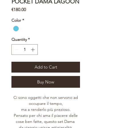
POCKET DAMA LAGOON
Price
€180.00
Color
*
Quantity
*
Add to Cart
Buy Now
Ci sono oggetti che non servono ad
occupare il tempo,
ma a renderlo più prezioso.
Pensato per chi ama il piacere delle
cose ben fatte, questo set Dama
da viaggio unisce artigianalità,