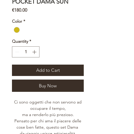
POCKET DAMA SUN
Price
€180.00
Color
*
Quantity
*
Add to Cart
Buy Now
Ci sono oggetti che non servono ad
occupare il tempo,
ma a renderlo più prezioso.
Pensato per chi ama il piacere delle
cose ben fatte, questo set Dama
da viaggio unisce artigianalità,