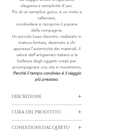
eleganza e semplicità d’uso.
Più di un semplice gioco, è un invito a
rallentare,
condividere e riscoprire il piacere
della compagnia.
Un piccolo lusso discreto, realizzato in
tiratura limitata, destinato a chi
apprezza l’autenticità dei materiali, il
valore dell’artigianato italiano e la
bellezza degli oggetti creati per
accompagnare una vita in movimento.
Perché il tempo condiviso è il viaggio
più prezioso.
DESCRIZIONE
Pelle di vitello italiana, pieno fiore.
CURA DEL PRODOTTO
Parti metalliche argentate nikel
free.
Quattro consigli da ricordare, per
Bordi a taglio vivo dipinti a mano.
CONDIZIONI D'ACQUISTO
conservare nel tempo, il proprio