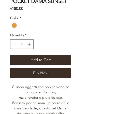
POCKET DAMA SUNSET
Price
€180.00
Color
*
Quantity
*
Add to Cart
Buy Now
Ci sono oggetti che non servono ad
occupare il tempo,
ma a renderlo più prezioso.
Pensato per chi ama il piacere delle
cose ben fatte, questo set Dama
da viaggio unisce artigianalità,