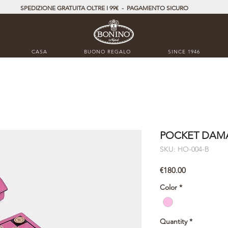
SPEDIZIONE GRATUITA OLTRE I 99€ - PAGAMENTO SICURO
CASA
BUONO REGALO
SINCE 1946
POCKET DAM
SKU: HO-004-B
Price
€180.00
Color
*
Quantity
*