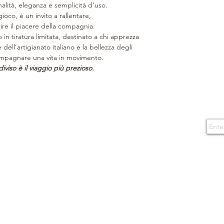
di asciugare delicat
nalità, eleganza e semplicità d’uso.
Lavorato a mano. M
con un panno assorbe
ioco, è un invito a rallentare,
Protegga gli articoli d
ire il piacere della compagnia.
al fine di preservare a
 in tiratura limitata, destinato a chi apprezza
colore. Ulteriori cons
re dell’artigianato italiano e la bellezza degli
MANTENERLO
: Gli 
ompagnare una vita in movimento.
pulizia con un panno
viso è il viaggio più prezioso.
uso di prodotti di m
prodotti impermeabili
piccoli movimenti circ
segni superficiali.
Subs
CONTACTS
TERMS OF USE
Gli articoli in tessut
Boutique
Purchase conditions
preferibilmente spaz
via Caserma di Cavalleria 49
spazzola morbida. I p
80124 Naples - Italy
By enteri
Privacy Policy
alcuna manutenzione 
events a
E-mail
La fodera, appositame
info@boninonapoli.it
attacchi del tempo, 
morbido e umido e u
Cookie
Phone
neutro senza profumo n
081 195 77 537
boutique.
366 35 53 668
CONSERVARLO
: Far
posizione verticale ne