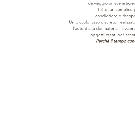
da viaggio unisce artigia
Più di un semplice g
condividere e riscopr
Un piccolo lusso discreto, realizzato
l’autenticità dei materiali, il valo
oggetti creati per acc
Perché il tempo condi
SINCE 1946
CUSTOMER CARE
COLLECTION
History
Product care
Woman
Leathers
Support services
Man
Processing
Tailored
Home
Orari di apertura
Clients
Gift Card