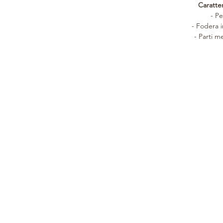
Caratter
- Pe
- Fodera i
- Parti m
SINCE 1946
CUSTOMER CARE
COLLECTION
History
Product care
Woman
Leathers
Support services
Man
Processing
Tailored
Home
Orari di apertura
Clients
Gift Card