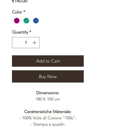
Price
€140.00
Color
*
Quantity
*
Add to Cart
Buy Now
Dimensione
:
180 X 100 cm
Caratteristiche Materiale:
- 100% Voile di Cotone "100s".
- Stampa a quadri.