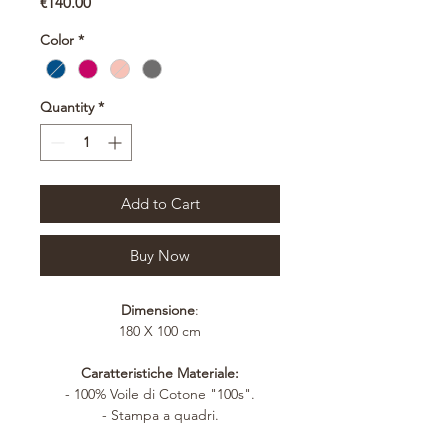
Price
€140.00
Color
*
Quantity
*
Add to Cart
Buy Now
Dimensione
:
180 X 100 cm
Caratteristiche Materiale:
- 100% Voile di Cotone "100s".
- Stampa a quadri.