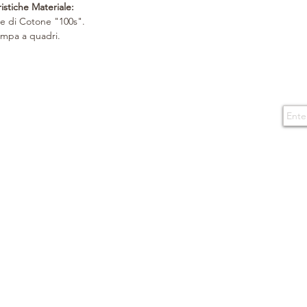
istiche Materiale:
fiocco da un nastro 
le di Cotone "100s".
shopper, il tutto pe
ampa a quadri.
lo shopper verrà inse
- Design e Copyright B
- Made in Italy. - Gar
Subs
CONTACTS
TERMS OF USE
Boutique
Purchase conditions
via Caserma di Cavalleria 49
80124 Naples - Italy
By enteri
Privacy Policy
events a
E-mail
info@boninonapoli.it
Cookie
Phone
081 195 77 537
366 35 53 668