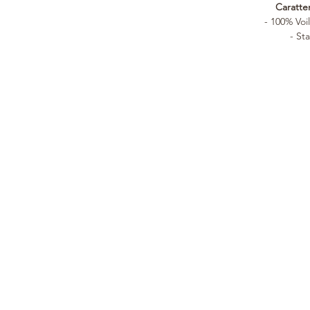
Caratter
- 100% Voi
- St
SINCE 1946
CUSTOMER CARE
COLLECTION
History
Product care
Woman
Leathers
Support services
Man
Processing
Tailored
Home
Orari di apertura
Clients
Gift Card