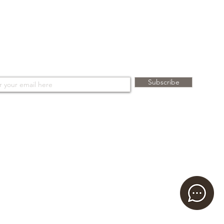
in cotone e consegnata in uno
rsonalizzato "BONINO". Se spedita,
rito in una scatola da imballaggio.
ONINO® . Tutti i diritti riservati.
antito 24 mesi.
cribe to the newsletter
Subscribe
ng your e-mail address, you agree to receive Bonino newsletters relating to the latest collections,
nd campaigns of the brand. For more information, see our
Privacy Policy.
BONINO ® -
© 2024 ALL RIGHTS RESERVED