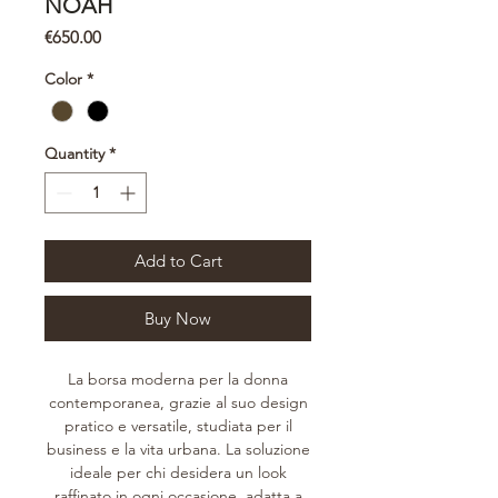
NOAH
Price
€650.00
Color
*
Quantity
*
Add to Cart
Buy Now
La borsa moderna per la donna
contemporanea, grazie al suo design
pratico e versatile, studiata per il
business e la vita urbana. La soluzione
ideale per chi desidera un look
raffinato in ogni occasione, adatta a