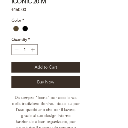
ICONIC 20-M
Price
€460.00
Color
*
Quantity
*
Add to Cart
Buy Now
Da sempre "Icona" per eccellenza
della tradizione Bonino. Ideale sia per
l’uso quotidiano che per il lavoro,
grazie al suo design interno
funzionale e ben organizzato, per
avere tutto il necessario sempre a