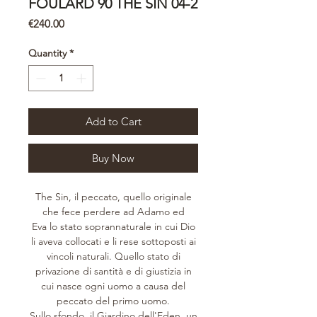
FOULARD 90 THE SIN 04-2
Price
€240.00
Quantity
*
Add to Cart
Buy Now
The Sin, il peccato, quello originale
che fece perdere ad Adamo ed
Eva lo stato soprannaturale in cui Dio
li aveva collocati e li rese sottoposti ai
vincoli naturali. Quello stato di
privazione di santità e di giustizia in
cui nasce ogni uomo a causa del
peccato del primo uomo.
Sullo sfondo, il Giardino dell'Eden, un