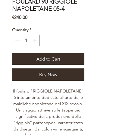
FOULARD 90 RIGGIOLE
NAPOLETANE 05-4
Price
€240.00
Quantity
*
Add to Cart
Buy Now
Il foulard "RIGGIOLE NAPOLETANE"
è interamente dedicato all’arte delle
maioliche napoletane del XIX secolo.
Un viaggio attraverso le tappe più
significative della produzione della
“riggiola” partenopea, caratterizzata
da disegni dai colori vivi e sgargianti,