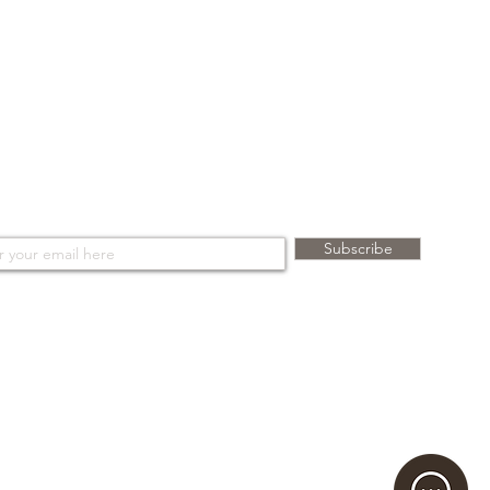
a scatola, avvolta e chiusa con
tro in cotone e consegnata in uno
 personalizzato "BONINO". Se
r verrà inserito in una scatola da
t BONINO® . Tutti i diritti
cribe to the newsletter
Subscribe
ng your e-mail address, you agree to receive Bonino newsletters relating to the latest collections,
nd campaigns of the brand. For more information, see our
Privacy Policy.