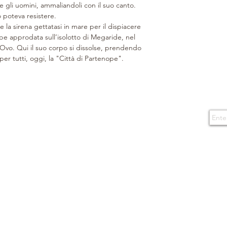
 gli uomini, ammaliandoli con il suo canto.
Confezionato in un
poteva resistere.
fiocco, da un nas
la sirena gettatasi in mare per il dispiacere
shopper, il tutto
be approdata sull’isolotto di Megaride, nel
spedita, lo shoppe
’Ovo. Qui il suo corpo si dissolse, prendendo
imballaggio.
 per tutti, oggi, la "Città di Partenope".
Design e Copyrigh
riservati.
Made in Italy.
Subs
CONTACTS
TERMS OF USE
Boutique
Purchase conditions
via Caserma di Cavalleria 49
80124 Naples - Italy
By enteri
Privacy Policy
events a
E-mail
info@boninonapoli.it
Cookie
Phone
081 195 77 537
366 35 53 668