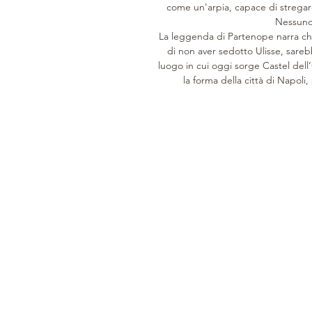
come un'arpia, capace di stregare
Nessuno 
La leggenda di Partenope narra che 
di non aver sedotto Ulisse, sareb
luogo in cui oggi sorge Castel dell
la forma della città di Napoli,
SINCE 1946
CUSTOMER CARE
COLLECTION
History
Product care
Woman
Leathers
Support services
Man
Processing
Tailored
Home
Orari di apertura
Clients
Gift Card