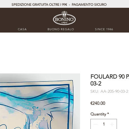
SPEDIZIONE GRATUITA OLTRE I 99€ - PAGAMENTO SICURO
CASA
BUONO REGALO
SINCE 1946
FOULARD 90 
03-2
SKU: AA-205-90-03-2
Price
€240.00
Quantity
*