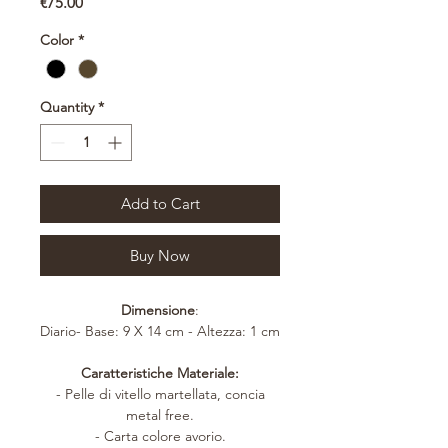
Price
€75.00
Color
*
Quantity
*
Add to Cart
Buy Now
Dimensione
:
Diario- Base: 9 X 14 cm - Altezza: 1 cm
Caratteristiche Materiale:
- Pelle di vitello martellata, concia
metal free.
- Carta colore avorio.