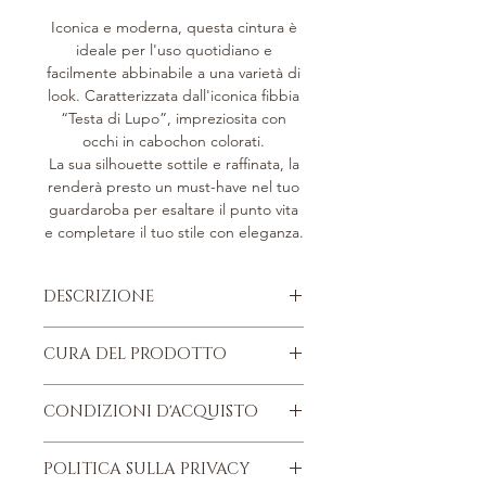
Iconica e moderna, questa cintura è
ideale per l'uso quotidiano e
facilmente abbinabile a una varietà di
look. Caratterizzata dall'iconica fibbia
“Testa di Lupo”, impreziosita con
occhi in cabochon colorati.
La sua silhouette sottile e raffinata, la
renderà presto un must-have nel tuo
guardaroba per esaltare il punto vita
e completare il tuo stile con eleganza.
DESCRIZIONE
Pelle di vitello martellata, concia
CURA DEL PRODOTTO
metal free.
Fodera in pelle di vitello.
Quattro consigli da ricordare, per
Parti metalliche argentate.
CONDIZIONI D'ACQUISTO
conservare nel tempo, il proprio
Fibbia con iconico design "Testa di
articolo di pelletteria “Bonino”.
lupo".
Trovi le nostre Condizioni d'acquisto
PROTEGGERLO
: Qualunque sia il tipo
POLITICA SULLA PRIVACY
Impeccabili cuciture che mettono
nella sezione Termini d'uso, in fondo