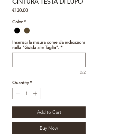
CINTURA TESTA DI LUPO
Price
€130.00
Color
*
Inserisci la misura come da indicazioni
nella "Guida alle Taglie".
*
0/2
Quantity
*
Add to Cart
Buy Now