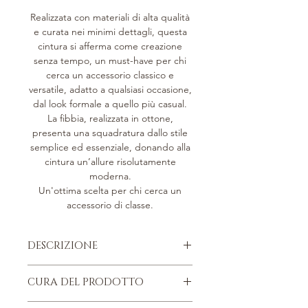
Realizzata con materiali di alta qualità
e curata nei minimi dettagli, questa
cintura si afferma come creazione
senza tempo, un must-have per chi
cerca un accessorio classico e
versatile, adatto a qualsiasi occasione,
dal look formale a quello più casual.
La fibbia, realizzata in ottone,
presenta una squadratura dallo stile
semplice ed essenziale, donando alla
cintura un’allure risolutamente
moderna.
Un'ottima scelta per chi cerca un
accessorio di classe.
DESCRIZIONE
Pelle di vitello martellata, concia
CURA DEL PRODOTTO
metal free.
Fodera in vitello liscio.