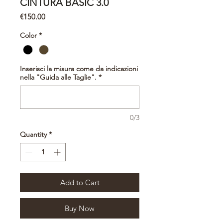
CINTURA BASIC 3.0
Price
€150.00
Color
*
Inserisci la misura come da indicazioni
nella "Guida alle Taglie".
*
0/3
Quantity
*
Add to Cart
Buy Now