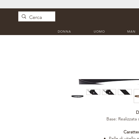
DONNA
UOMO
MAN
D
Base: Realizzata 
Caratter
Pelle di vitello