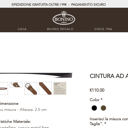
SPEDIZIONE GRATUITA OLTRE I 99€ - PAGAMENTO SICURO
CASA
BUONO REGALO
SINCE 1946
CINTURA AD 
Price
€110.00
Color
*
imensione
:
su misura - Altezza: 2.5 cm
Inserisci la misura co
istiche Materiale:
Taglie".
*
 martellata, concia metal free.