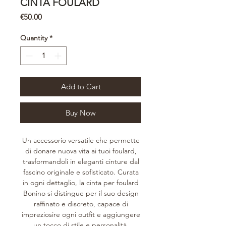
CINTA FOULARD
Price
€50.00
Quantity
*
Add to Cart
Buy Now
Un accessorio versatile che permette
di donare nuova vita ai tuoi foulard,
trasformandoli in eleganti cinture dal
fascino originale e sofisticato. Curata
in ogni dettaglio, la cinta per foulard
Bonino si distingue per il suo design
raffinato e discreto, capace di
impreziosire ogni outfit e aggiungere
un tocco di stile e personalità.