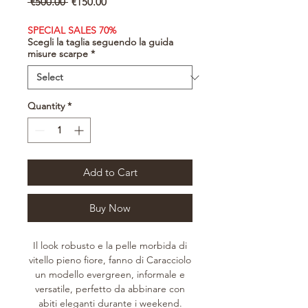
Regular
Sale
 €500.00 
€150.00
Price
Price
SPECIAL SALES 70%
Scegli la taglia seguendo la guida
misure scarpe
*
Quantity
*
Add to Cart
Buy Now
Il look robusto e la pelle morbida di
vitello pieno fiore, fanno di Caracciolo
un modello evergreen, informale e
versatile, perfetto da abbinare con
abiti eleganti durante i weekend.