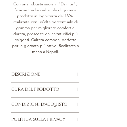
Con una robusta suola in "Dainite" ,
famose tradizonali suole di gomma
prodotte in Inghilterra dal 1894,
realizzate con un'alta percentuale di
gomma per migliorare comfort e
durata, prescelte dai calzaturifici più
esigenti. Calzata comoda, perfetta
per le giornate più attive. Realizzata a
mano a Napoli.
DESCRIZIONE
Stivale Derby stringato.
CURA DEL PRODOTTO
Pelle di vitello con finitura naturale.
Lacci di cotone intessuti.
PELLE DI VITELLO
Occhiello cieco doppio.
CONDIZIONI D'ACQUISTO
Tutte le pelli sono selezionate con
Forma H.
estrema cura in considerazione del
Suola "DAINITE".
Trovi le nostre Condizioni d'acquisto
trattamento finale fatto a mano con
POLITICA SULLA PRIVACY
Fodera interna in vitello naturale
nella sezione Termini d'uso, in fondo
l’applicazione delle nostre cere
per la massima durata.