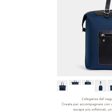
L’eleganza del via
Creata per accompagnare con dis
escape più sofisticati, un