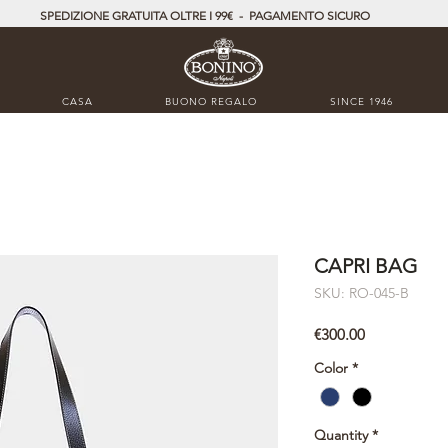
SPEDIZIONE GRATUITA OLTRE I 99€ - PAGAMENTO SICURO
CASA
BUONO REGALO
SINCE 1946
CAPRI BAG
SKU: RO-045-B
Price
€300.00
Color
*
Quantity
*