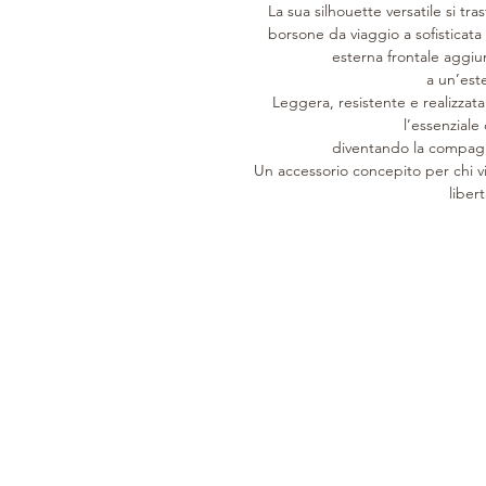
La sua silhouette versatile si t
borsone da viaggio a sofisticat
esterna frontale aggi
a un’est
Leggera, resistente e realizzata
l’essenziale
diventando la compagn
Un accessorio concepito per chi v
liber
SINCE 1946
CUSTOMER CARE
COLLECTION
History
Product care
Woman
Leathers
Support services
Man
Processing
Tailored
Home