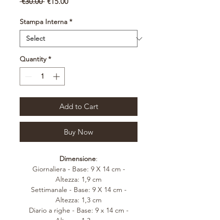
Regular
Sale
 €30.00 
€15.00
Price
Price
Stampa Interna
*
Quantity
*
Add to Cart
Buy Now
Dimensione
:
Giornaliera - Base: 9 X 14 cm -
Altezza: 1,9 cm
Settimanale - Base: 9 X 14 cm -
Altezza: 1,3 cm
Diario a righe - Base: 9 x 14 cm -