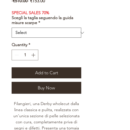
Regular
Sale
 €510.00 
€153.00
Price
Price
SPECIAL SALES 70%
Scegli la taglia seguendo la guida
misure scarpe
*
Quantity
*
Add to Cart
Buy Now
Filangieri, una Derby wholecut dalla
linea classica e pulita, realizzata con
un’unica sezione di pelle selezionata
con cura, completamente priva di
segni e difetti. Presenta una tomaia