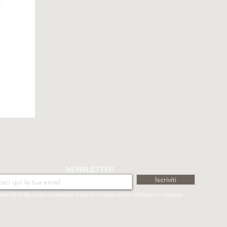
NEWSLETTER
Iscriviti
rivendosi alla nostra newsletter, scoprirà le nostre storie, collezioni e sorprese.