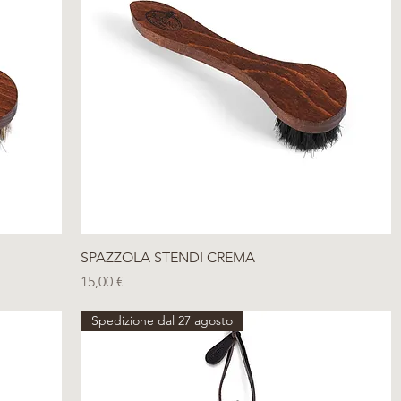
Vista rapida
SPAZZOLA STENDI CREMA
Prezzo
15,00 €
Spedizione dal 27 agosto