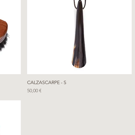
Vista rapida
CALZASCARPE - S
Prezzo
50,00 €