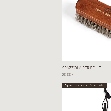
Vista rap
SPAZZOLA PER PELLE
Prezzo
30,00 €
Spedizione dal 27 agosto