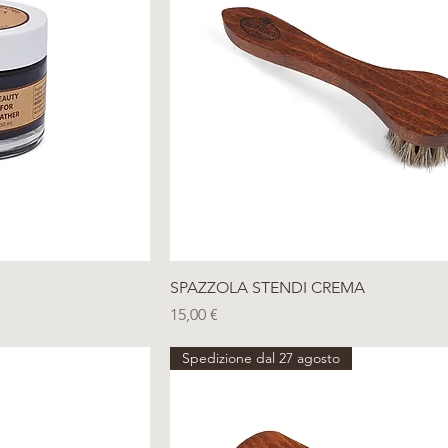
ida
Vista rapida
SPAZZOLA STENDI CREMA
Prezzo
15,00 €
Spedizione dal 27 agosto