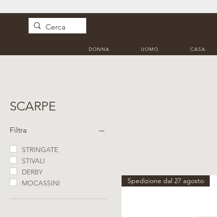
DONNA
UOMO
CASA
SCARPE
Filtra
STRINGATE
STIVALI
DERBY
Spedizione dal 27 agosto
MOCASSINI