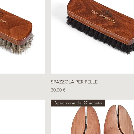
ida
Vista rapida
SPAZZOLA PER PELLE
Prezzo
30,00 €
Spedizione dal 27 agosto