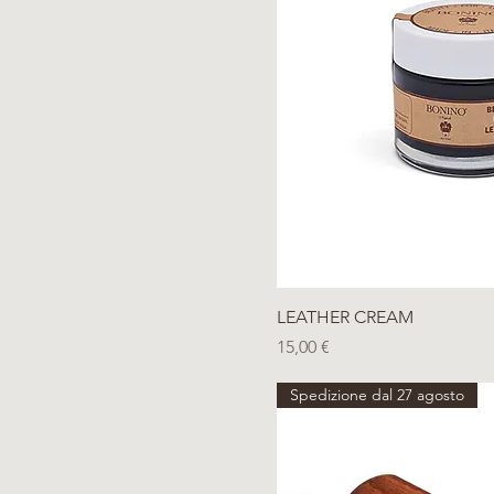
Vista rap
LEATHER CREAM
Prezzo
15,00 €
Spedizione dal 27 agosto