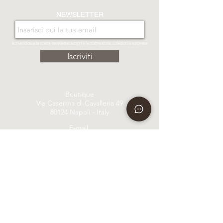
NEWSLETTER
Iscrivendosi alla nostra newsletter, scoprirà le nostre storie, collezioni e sorprese.
Iscriviti
Boutique
Via Caserma
di Cavalleria 49
80124 Napoli - Italy
E-mail
info@bonino.it
Telefono
+39 081 195 77 537
+39 366 35 53 668
SEGUICI