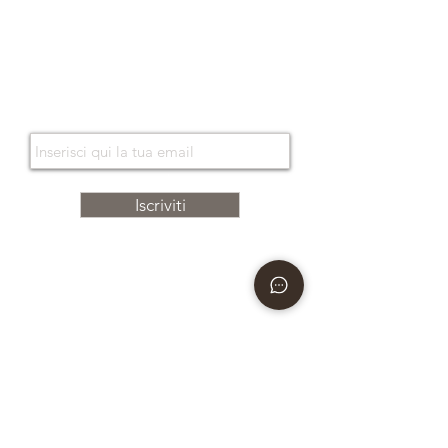
Servizi di Assistenza
Orari di apertura
Su misura
Buono Regalo
Lavora con noi
NEWSLETTER
Iscrivendosi alla nostra newsletter, scoprirà le nostre storie, collezioni e sorprese.
Iscriviti
Boutique
Via Caserma
di Cavalleria 49
80124 Napoli - Italy
E-mail
info@bonino.it
Telefono
+39 081 195 77 537
+39 366 35 53 668