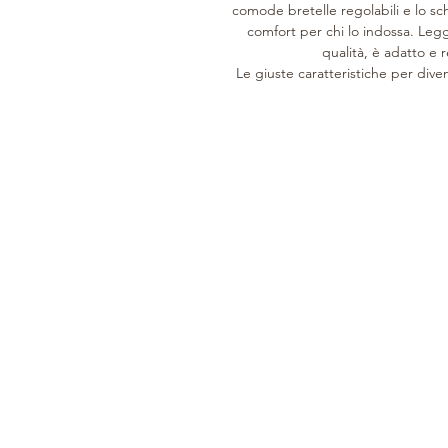
comode bretelle regolabili e lo s
comfort per chi lo indossa. Legg
qualità, è adatto e r
Le giuste caratteristiche per dive
DAL 1946
CUSTOMER CARE
COLLEZIONE
Storia
Cura del prodotto
Donna
Pellami
Servizi di Assistenza
Uomo
Lavorazione
Su misura
Home
Clienti
Orari di apertura
Buono Regalo