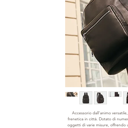
Accessorio dall’animo versatile,
frenetica in città. Dotato di nume
oggetti di varie misure, offrendo 