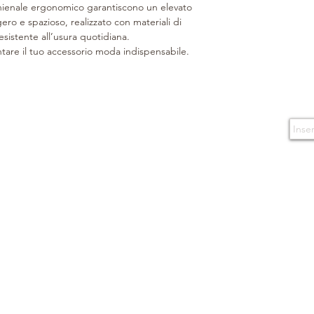
di asciugare delicat
chienale ergonomico garantiscono un elevato
Bretelle regolabili
con un panno assorbe
ero e spazioso, realizzato con materiali di
Schienale ergono
Protegga gli articoli d
esistente all’usura quotidiana.
Accessori metallici
al fine di preservare a
ntare il tuo accessorio moda indispensabile.
Dimensioni: Base: 
colore. Ulteriori cons
Sacca protettiva
i
MANTENERLO
: Gli 
Confezione regalo
pulizia con un panno
Lavorato a mano. -
uso di prodotti di m
CONTATTI
TERMINI D'USO
prodotti impermeabili
Boutique
Condizioni d'acquisto
piccoli movimenti circ
Via Caserma
di Cavalleria 49
Isc
segni superficiali.
80124 Napoli - Italy
Politica sulla privacy
Gli articoli in tessut
E-mail
preferibilmente spaz
info@bonino.it
spazzola morbida. I p
Cookie
alcuna manutenzione 
Telefono
La fodera, appositame
+39 081 195 77 537
+39 366 35 53 668
attacchi del tempo, 
morbido e umido e u
neutro senza profumo n
boutique.
CONSERVARLO
: Far
posizione verticale ne