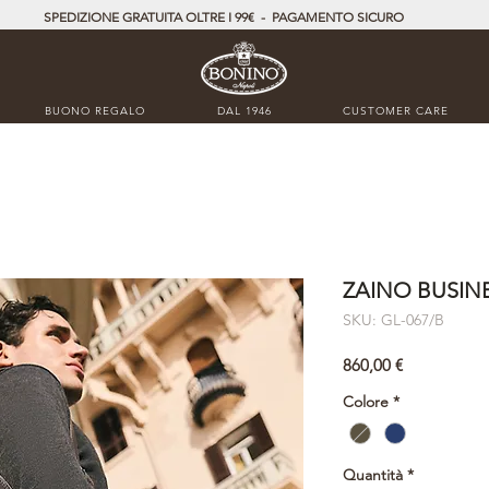
SPEDIZIONE GRATUITA OLTRE I 99€ - PAGAMENTO SICURO
BUONO REGALO
DAL 1946
CUSTOMER CARE
ZAINO BUSIN
SKU: GL-067/B
Prezzo
860,00 €
Colore
*
Quantità
*