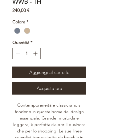
WWB - TH
Prezzo
240,00 €
Colore
*
Quantità
*
Aggiungi al carrello
Acquista ora
Contemporaneità e classicismo si
fondono in questa borsa dal design
essenziale. Grande, morbida e
leggera, è perfetta sia per il business
che per lo shopping. Le sue linee
semplici, impreziosite da borchie in