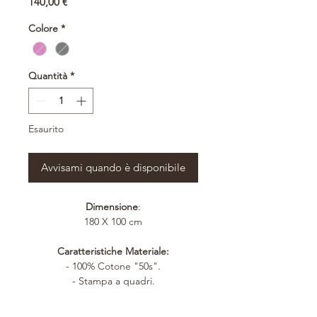
Prezzo
140,00 €
Colore
*
Quantità
*
Esaurito
Avvisami quando è disponibile
Dimensione
:
180 X 100 cm
Caratteristiche Materiale:
- 100% Cotone "50s".
- Stampa a quadri.