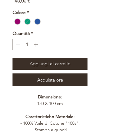
Prezzo
140,00 €
Colore
*
Quantità
*
Aggiungi al carrello
Acquista ora
Dimensione
:
180 X 100 cm
Caratteristiche Materiale:
- 100% Voile di Cotone "100s".
- Stampa a quadri.