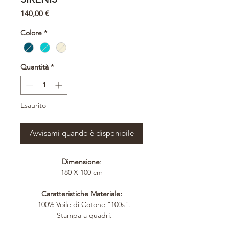
Prezzo
140,00 €
Colore
*
Quantità
*
Esaurito
Avvisami quando è disponibile
Dimensione
:
180 X 100 cm
Caratteristiche Materiale:
- 100% Voile di Cotone "100s".
- Stampa a quadri.