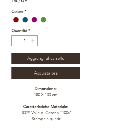
Prezzo
140,00 €
Colore
*
Quantità
*
Aggiungi al carrello
Acquista ora
Dimensione
:
180 X 100 cm
Caratteristiche Materiale:
- 100% Voile di Cotone "100s".
- Stampa a quadri.