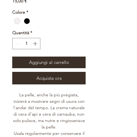
Prezzo
15,00 €
Colore
*
Quantità
*
Aggiungi al carrello
Acquista ora
La pelle, anche la più pregiata,
inizierà a mostrare segni di usura con
l'andar del tempo. La crema naturale
di cera d'api e cera di carnauba, non
solo pulisce, ma nutre e ringiovanisce
la pelle.
Usala regolarmente per conservare il