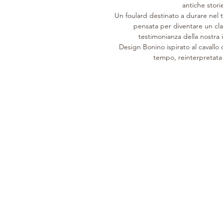
antiche stori
Un foulard destinato a durare nel 
pensata per diventare un cla
testimonianza della nostra id
Design Bonino ispirato al cavallo 
tempo, reinterpretata
DAL 1946
CUSTOMER CARE
COLLEZIONE
Storia
Cura del prodotto
Donna
Pellami
Servizi di Assistenza
Uomo
Lavorazione
Su misura
Home
Clienti
Orari di apertura
Buono Regalo