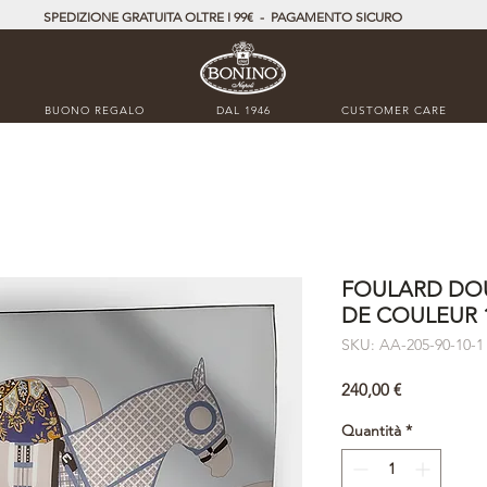
SPEDIZIONE GRATUITA OLTRE I 99€ - PAGAMENTO SICURO
BUONO REGALO
DAL 1946
CUSTOMER CARE
FOULARD DOU
DE COULEUR 1
SKU: AA-205-90-10-1
Prezzo
240,00 €
Quantità
*