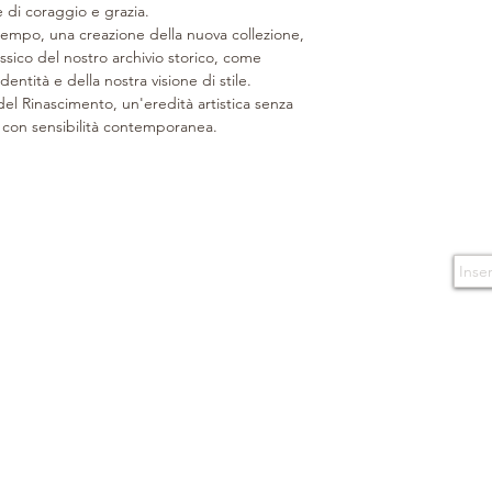
e di coraggio e grazia.
Orlatura impuntur
tempo, una creazione della nuova collezione,
possono variare.
ssico del nostro archivio storico, come
Confezionato in un
entità e della nostra visione di stile.
fiocco, da un nas
del Rinascimento, un'eredità artistica senza
shopper, il tutto
 con sensibilità contemporanea.
spedita, lo shoppe
imballaggio.
Design e Copyrigh
riservati.
Lavorato a mano. M
CONTATTI
TERMINI D'USO
Boutique
Condizioni d'acquisto
Via Caserma
di Cavalleria 49
Isc
80124 Napoli - Italy
Politica sulla privacy
E-mail
info@bonino.it
Cookie
Telefono
+39 081 195 77 537
+39 366 35 53 668