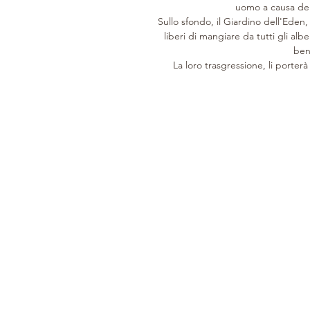
uomo a causa de
Sullo sfondo, il Giardino dell'Eden,
liberi di mangiare da tutti gli alb
ben
La loro trasgressione, li porterà
DAL 1946
CUSTOMER CARE
COLLEZIONE
Storia
Cura del prodotto
Donna
Pellami
Servizi di Assistenza
Uomo
Lavorazione
Su misura
Home
Clienti
Orari di apertura
Buono Regalo