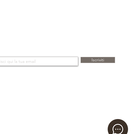
tro in cotone e consegnata in uno
 personalizzato "BONINO". Se
r verrà inserito in una scatola da
t BONINO® . Tutti i diritti
NEWSLETTER
Iscriviti
rivendosi alla nostra newsletter, scoprirà le nostre storie, collezioni e sorprese.