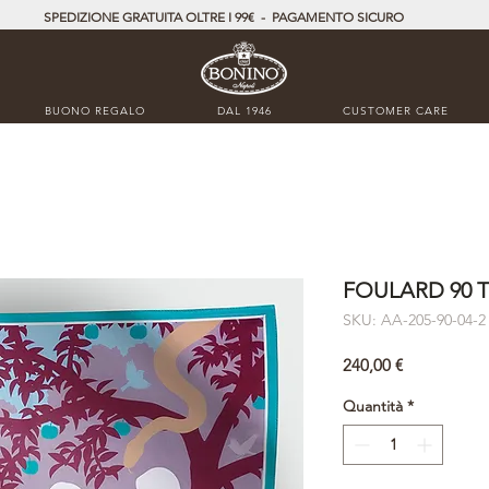
SPEDIZIONE GRATUITA OLTRE I 99€ - PAGAMENTO SICURO
BUONO REGALO
DAL 1946
CUSTOMER CARE
FOULARD 90 T
SKU: AA-205-90-04-2
Prezzo
240,00 €
Quantità
*