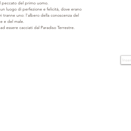
l peccato del primo uomo.
fiocco, da un nas
 un luogo di perfezione e felicità, dove erano
shopper, il tutto
eri tranne uno: l'albero della conoscenza del
spedita, lo shoppe
e e del male.
imballaggio.
 ad essere cacciati dal Paradiso Terrestre.
Design e Copyrigh
riservati.
Made in Italy.
CONTATTI
TERMINI D'USO
Boutique
Condizioni d'acquisto
Via Caserma
di Cavalleria 49
Isc
80124 Napoli - Italy
Politica sulla privacy
E-mail
info@bonino.it
Cookie
Telefono
+39 081 195 77 537
+39 366 35 53 668