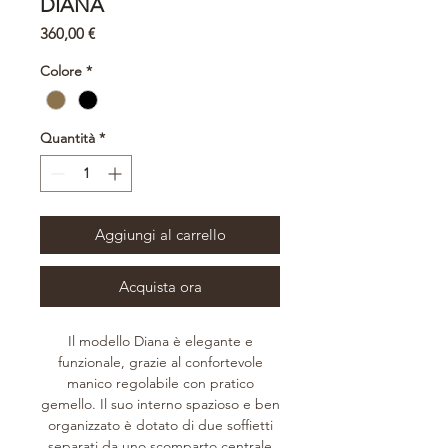
DIANA
Prezzo
360,00 €
Colore
*
Quantità
*
Aggiungi al carrello
Acquista ora
Il modello Diana è elegante e
funzionale, grazie al confortevole
manico regolabile con pratico
gemello. Il suo interno spazioso e ben
organizzato è dotato di due soffietti
separati da uno scomparto centrale