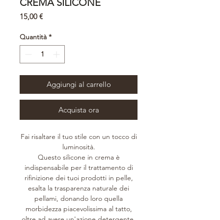
CREMA SILICONE
Prezzo
15,00 €
Quantità
*
Aggiungi al carrello
Acquista ora
Fai risaltare il tuo stile con un tocco di
luminosità.
Questo silicone in crema è
indispensabile per il trattamento di
rifinizione dei tuoi prodotti in pelle,
esalta la trasparenza naturale dei
pellami, donando loro quella
morbidezza piacevolissima al tatto,
oltre ad avere un'azione detergente.