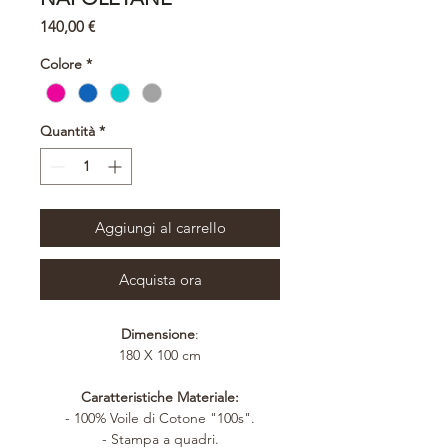
Prezzo
140,00 €
Colore
*
Quantità
*
Aggiungi al carrello
Acquista ora
Dimensione
:
180 X 100 cm
Caratteristiche Materiale:
- 100% Voile di Cotone "100s".
- Stampa a quadri.