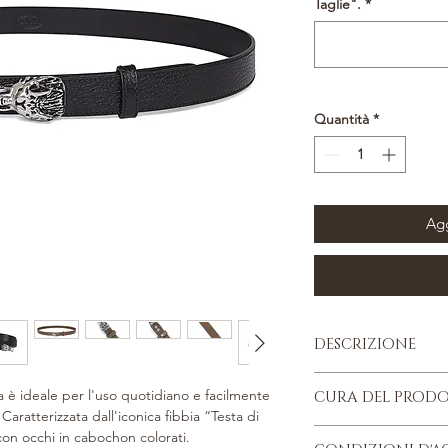
Taglie".
*
Quantità
*
Agg
DESCRIZIONE
Pelle di vitello ma
 è ideale per l'uso quotidiano e facilmente
CURA DEL PROD
Fodera in pelle di 
Caratterizzata dall'iconica fibbia “Testa di
Parti metalliche a
Quattro consigli da r
con occhi in cabochon colorati.
Fibbia con iconico