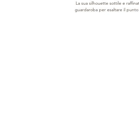
La sua silhouette sottile e raffi
guardaroba per esaltare il punto 
DAL 1946
CUSTOMER CARE
COLLEZIONE
Storia
Cura del prodotto
Donna
Pellami
Servizi di Assistenza
Uomo
Lavorazione
Su misura
Home
Clienti
Orari di apertura
Buono Regalo